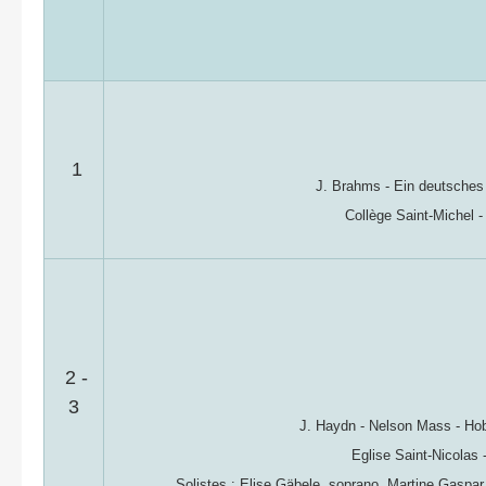
1
J. Brahms - Ein deutsches 
Collège Saint-Michel -
2 -
3
J. Haydn - Nelson Mass - Hob. 
Eglise Saint-Nicolas 
Solistes : Elise Gäbele, soprano, Martine Gaspar,